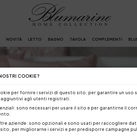
NOVITÀ
LETTO
BAGNO
TAVOLA
COMPLEMENTI
BLU
 NOSTRI COOKIE?
kie per fornire i servizi di questo sito, per garantire un uso 
 aggiuntivi agli utenti registrati.
nziali
: sono necessari per usare il sito e per garantirne il co
ento.
ltre aziende
: sono opzionali e sono usati per raccogliere dat
l sito, per migliorarne i servizi e per predisporre campagne pu