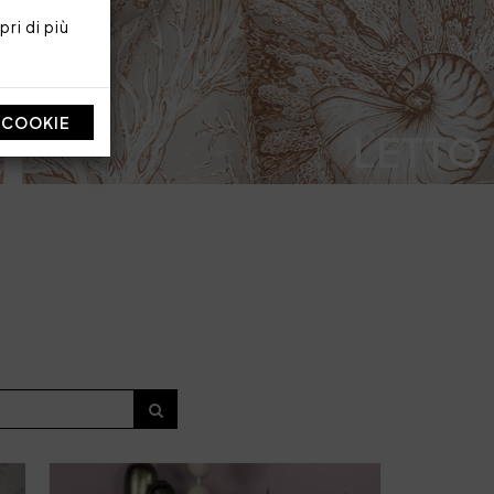
ri di più
I COOKIE
LETTO