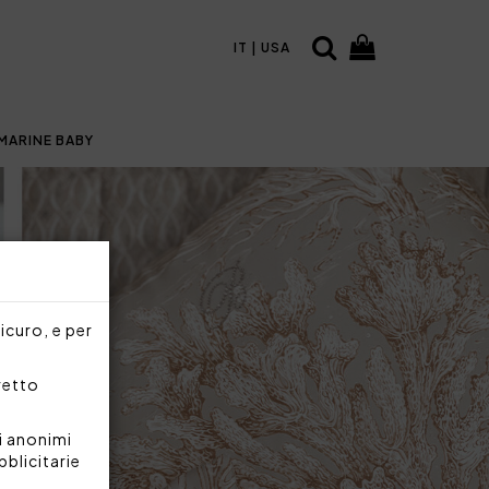
IT | USA
MARINE BABY
sicuro, e per
rretto
i anonimi
bblicitarie