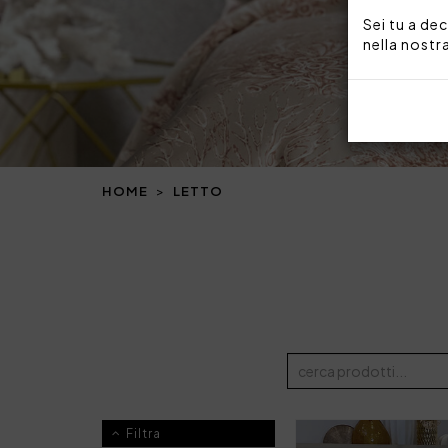
Sei tu a dec
nella nostr
HOME
LETTO
Filtra