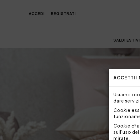
ACCEDI
REGISTRATI
SALDI ESTIVI
ACCETTI I
Usiamo i coo
dare servizi
Cookie esse
funzionam
Cookie di a
sull'uso de
mirate.