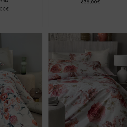
638,00€
ONIALE
,00€