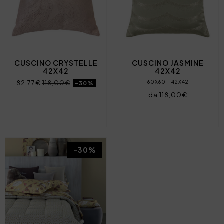
CUSCINO CRYSTELLE
CUSCINO JASMINE
42X42
42X42
82,77€
118,00€
60X60
42X42
-30%
da 118,00€
-30%