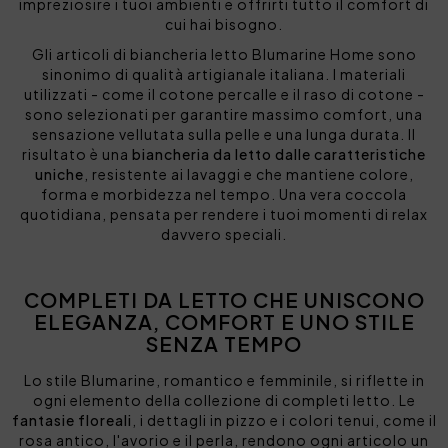
impreziosire i tuoi ambienti e offrirti tutto il comfort di
cui hai bisogno.
Gli articoli di biancheria letto Blumarine Home sono
sinonimo di qualità artigianale italiana. I materiali
utilizzati - come il cotone percalle e il raso di cotone -
sono selezionati per garantire massimo comfort, una
sensazione vellutata sulla pelle e una lunga durata. Il
risultato è una
biancheria da letto dalle caratteristiche
uniche
, resistente ai lavaggi e che mantiene colore,
forma e morbidezza nel tempo. Una vera coccola
quotidiana, pensata per rendere i tuoi momenti di relax
davvero speciali.
COMPLETI DA LETTO CHE UNISCONO
ELEGANZA, COMFORT E UNO STILE
SENZA TEMPO
Lo stile Blumarine, romantico e femminile, si riflette in
ogni elemento della collezione di completi letto. Le
fantasie floreali
, i dettagli in pizzo e i colori tenui, come il
rosa antico, l'avorio e il perla, rendono ogni articolo un