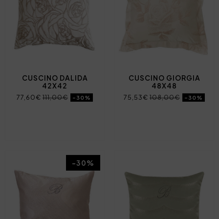
CUSCINO DALIDA
CUSCINO GIORGIA
42X42
48X48
77,60€
111,00€
75,53€
108,00€
-30%
-30%
-30%