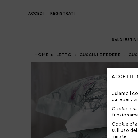
ACCEDI
REGISTRATI
SALDI ESTIVI
HOME
LETTO
CUSCINI E FEDERE
CUS
Prev
ACCETTI I
Usiamo i coo
dare servizi
Cookie esse
funzionam
Cookie di a
sull'uso de
mirate.