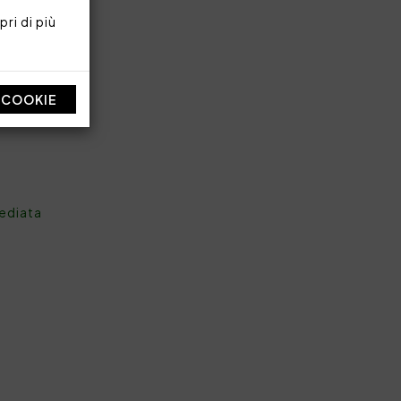
ri di più
I COOKIE
mediata