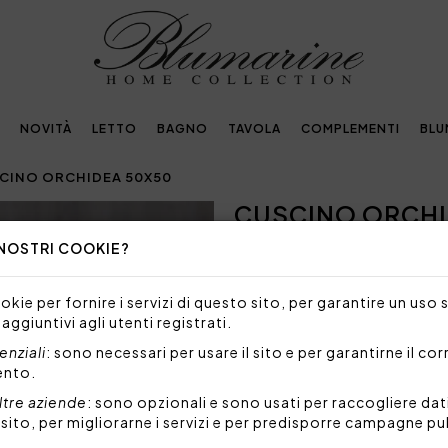
NOVITÀ
LETTO
BAGNO
TAVOLA
COMPLEMENTI
BLU
CINO ORCHIDEA 50X50
CUSCINO ORCHI
Next
 NOSTRI COOKIE?
123,00€
Cuscino arredo sfoderabile 
kie per fornire i servizi di questo sito, per garantire un uso 
cristalli.
 aggiuntivi agli utenti registrati.
Misure: 50x50 cm
nziali
: sono necessari per usare il sito e per garantirne il co
Tessuto: 100% raso di coto
ento.
Imbottitura sfoderabile: 10
ltre aziende
: sono opzionali e sono usati per raccogliere dat
Made in Italy
l sito, per migliorarne i servizi e per predisporre campagne pu
Codice: 101090761