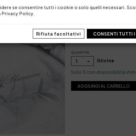
Imballo: Busta
idere se consentire tutti i cookie o solo quelli necessari. Scop
a
Privacy Policy
.
COLORE
Rifiuta facoltativi
CONSENTI TUTTI 
QUANTITÀ
Glicine
1
Solo 5 con disponibilità im
AGGIUNGI AL CARRELLO