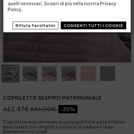
quelli necessari. Scopri di più nella nostra
Privacy
Policy
.
Rifiuta facoltativi
CONSENTI TUTTI I COOKIE
COPRILETTO RESPIRO MATRIMONIALE
462,47€
661,00€
-30%
Copriletto matrimoniale in jacquard tinta unita effetto
spazzolato con angolo stondato in caduta e logo
Blumarine in cristalli.