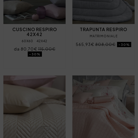
CUSCINO RESPIRO
TRAPUNTA RESPIRO
42X42
MATRIMONIALE
60X60
42X42
565,93€
808,00€
-30%
da 80,70€
115,00€
-30%