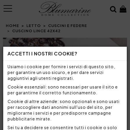
MENU
HOME
LETTO
CUSCINI E FEDERE
CUSCINO LINCE 42X42
Prev
N
ACCETTI I NOSTRI COOKIE?
Usiamo i cookie per fornire i servizi di questo sito,
per garantire un uso sicuro, e per dare servizi
aggiuntivi agli utenti registrati.
Cookie essenziali
: sono necessari per usare il sito e
per garantirne il corretto funzionamento.
Cookie di altre aziende
: sono opzionali e sono usati
per raccogliere dati anonimi sull'uso del sito, per
migliorarne i servizi e per predisporre campagne
pubblicitarie mirate.
Sei tu a decidere se consentire tutti i cookie o solo