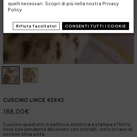
quelli necessari. Scopri di più nella nostra
Privacy
Policy
.
Rifiuta facoltativi
CONSENTI TUTTI I COOKIE
CUSCINO LINCE 42X42
188,00€
Cuscino quadrato in pelliccia sintetica a stampa effetto
lince con pendente decorato con cristalli, retro in raso di
cotone tinta unita.