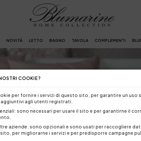
NOVITÀ
LETTO
BAGNO
TAVOLA
COMPLEMENTI
BLU
 NOSTRI COOKIE?
kie per fornire i servizi di questo sito, per garantire un uso 
 aggiuntivi agli utenti registrati.
nziali
: sono necessari per usare il sito e per garantirne il co
ento.
ltre aziende
: sono opzionali e sono usati per raccogliere dat
l sito, per migliorarne i servizi e per predisporre campagne pu