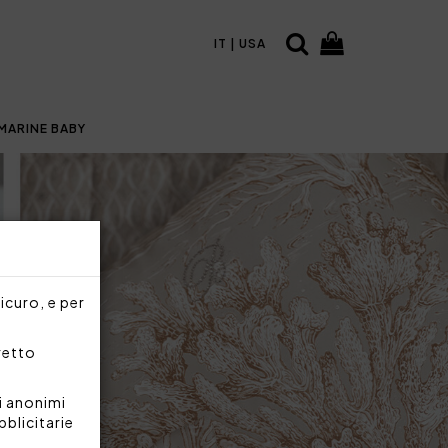
IT | USA
MARINE BABY
sicuro, e per
rretto
i anonimi
bblicitarie