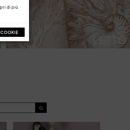
ri di più
I COOKIE
LETTO