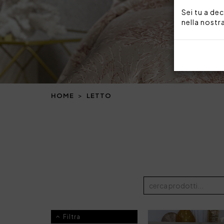
Sei tu a dec
nella nostr
HOME
LETTO
Filtra