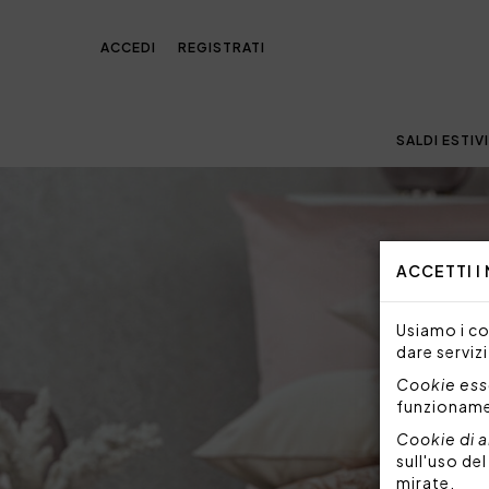
ACCEDI
REGISTRATI
SALDI ESTIVI
ACCETTI I
Usiamo i coo
dare servizi
Cookie esse
funzionam
Cookie di a
sull'uso de
mirate.