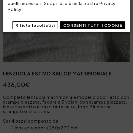
quelli necessari. Scopri di più nella nostra
Privacy
Policy
.
Rifiuta facoltativi
CONSENTI TUTTI I COOKIE
LENZUOLA ESTIVO SAILOR MATRIMONIALE
436,00€
Completo lenzuola matrimoniale modello copriletto con
stampa piazzata, federe a 3 volani con stampa piazzata,
lenzuolo sotto in raso tinta unita, logo Blumarine
stampato nella trama.
Set 4 pezzi composto da:
1 lenzuolo sopra 250x290 cm