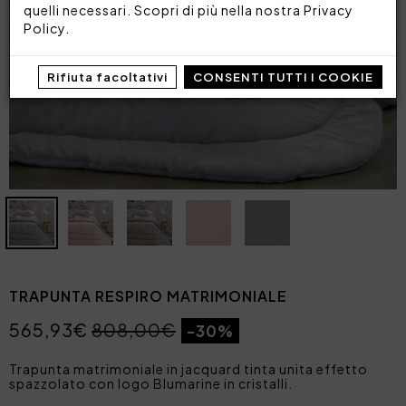
quelli necessari. Scopri di più nella nostra
Privacy
Policy
.
Rifiuta facoltativi
CONSENTI TUTTI I COOKIE
TRAPUNTA RESPIRO MATRIMONIALE
565,93€
808,00€
-30%
Trapunta matrimoniale in jacquard tinta unita effetto
spazzolato con logo Blumarine in cristalli.