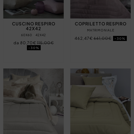
CUSCINO RESPIRO
COPRILETTO RESPIRO
42X42
MATRIMONIALE
60X60
42X42
462,47€
661,00€
-30%
da 80,70€
115,00€
-30%