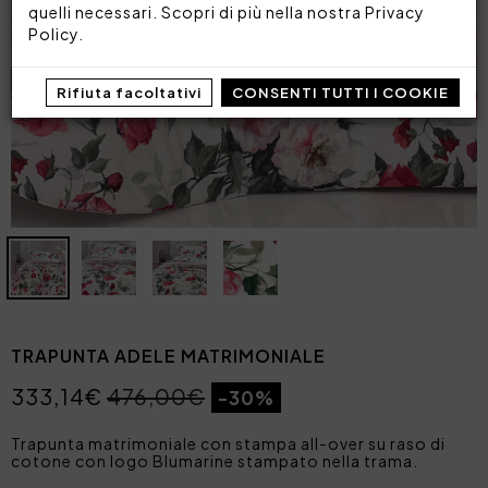
quelli necessari. Scopri di più nella nostra
Privacy
Policy
.
Rifiuta facoltativi
CONSENTI TUTTI I COOKIE
TRAPUNTA ADELE MATRIMONIALE
333,14€
476,00€
-30%
Trapunta matrimoniale con stampa all-over su raso di
cotone con logo Blumarine stampato nella trama.