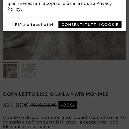
quelli necessari. Scopri di più nella nostra
Privacy
Policy
.
Rifiuta facoltativi
CONSENTI TUTTI I COOKIE
COPRILETTO LISCIO LAILA MATRIMONIALE
322,80€
403,00€
-20%
Copriletto liscio matrimoniale in piquet stampato rifinito
con orlo alto 5 cm su tre lati, angoli a cappuccio, logo
Blumarine nella trama.