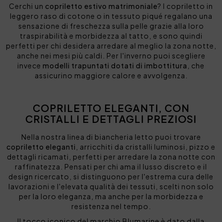
Cerchi un
copriletto estivo matrimoniale
? I copriletto in
leggero raso di cotone o in tessuto piqué regalano una
sensazione di freschezza sulla pelle grazie alla loro
traspirabilità e morbidezza al tatto, e sono quindi
perfetti per chi desidera arredare al meglio la zona notte,
anche nei mesi più caldi. Per l'inverno puoi scegliere
invece
modelli trapuntati dotati di imbottitura
, che
assicurino maggiore calore e avvolgenza.
COPRILETTO ELEGANTI, CON
CRISTALLI E DETTAGLI PREZIOSI
Nella nostra linea di biancheria letto puoi trovare
copriletto eleganti
, arricchiti da cristalli luminosi, pizzo e
dettagli ricamati, perfetti per arredare la zona notte con
raffinatezza. Pensati per chi ama il lusso discreto e il
design ricercato, si distinguono per l'estrema cura delle
lavorazioni e l'elevata qualità dei tessuti, scelti non solo
per la loro eleganza, ma anche per la morbidezza e
resistenza nel tempo.
Il tocco iconico del marchio Blumarine è dato dalla