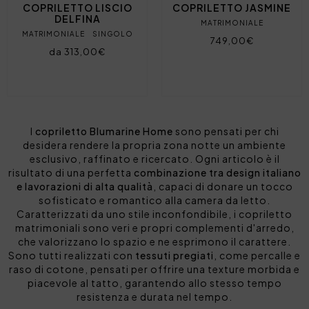
COPRILETTO LISCIO
COPRILETTO JASMINE
DELFINA
MATRIMONIALE
MATRIMONIALE
SINGOLO
749,00€
da 313,00€
I
copriletto Blumarine Home
sono pensati per chi
desidera rendere la propria zona notte un ambiente
esclusivo, raffinato e ricercato. Ogni articolo è il
risultato di una perfetta
combinazione tra design italiano
e lavorazioni di alta qualità
, capaci di donare un tocco
sofisticato e romantico alla camera da letto.
Caratterizzati da uno stile inconfondibile, i copriletto
matrimoniali sono veri e propri complementi d'arredo,
che valorizzano lo spazio e ne esprimono il carattere.
Sono tutti realizzati con
tessuti pregiati
, come percalle e
raso di cotone, pensati per offrire una texture morbida e
piacevole al tatto, garantendo allo stesso tempo
resistenza e durata nel tempo.