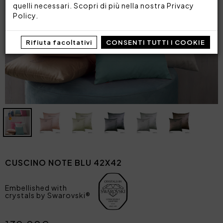
quelli necessari. Scopri di più nella nostra
Privacy
Policy
.
Rifiuta facoltativi
CONSENTI TUTTI I COOKIE
CUSCINO NOTE BLU 42X42
Embellished with
crystals by Swarovski®