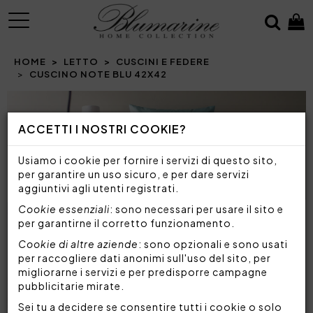
MENU
HOME
LETTO
CUSCINI E FEDERE
CUSCINO NOTE BLU 42X42
Prev
N
ACCETTI I NOSTRI COOKIE?
Usiamo i cookie per fornire i servizi di questo sito,
per garantire un uso sicuro, e per dare servizi
aggiuntivi agli utenti registrati.
Cookie essenziali
: sono necessari per usare il sito e
per garantirne il corretto funzionamento.
Cookie di altre aziende
: sono opzionali e sono usati
per raccogliere dati anonimi sull'uso del sito, per
migliorarne i servizi e per predisporre campagne
pubblicitarie mirate.
Sei tu a decidere se consentire tutti i cookie o solo