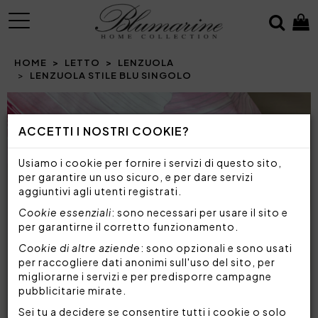
MENU
HOME
LETTO
LENZUOLA
LENZUOLA STILE BLU SINGOLO
Prev
N
ACCETTI I NOSTRI COOKIE?
Usiamo i cookie per fornire i servizi di questo sito,
per garantire un uso sicuro, e per dare servizi
aggiuntivi agli utenti registrati.
Cookie essenziali
: sono necessari per usare il sito e
per garantirne il corretto funzionamento.
Cookie di altre aziende
: sono opzionali e sono usati
per raccogliere dati anonimi sull'uso del sito, per
migliorarne i servizi e per predisporre campagne
pubblicitarie mirate.
Sei tu a decidere se consentire tutti i cookie o solo