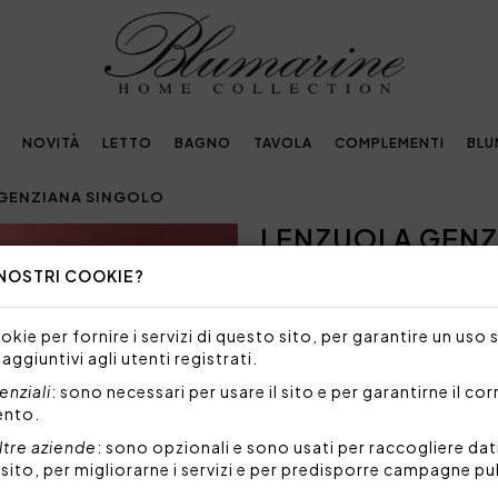
NOVITÀ
LETTO
BAGNO
TAVOLA
COMPLEMENTI
BLU
GENZIANA SINGOLO
LENZUOLA GENZ
Next
 NOSTRI COOKIE?
111,00€
Completo lenzuola per letto 
kie per fornire i servizi di questo sito, per garantire un uso 
unita con logo Blugirl in crista
 aggiuntivi agli utenti registrati.
Scopri la nuova linea Genziana
nziali
: sono necessari per usare il sito e per garantirne il co
il nuovo set lenzuola esclusiv
ento.
Set 3 pezzi composto da:
ltre aziende
: sono opzionali e sono usati per raccogliere dat
1 lenzuolo sopra 160x2
l sito, per migliorarne i servizi e per predisporre campagne pu
1 federa a 3 volani 50x8