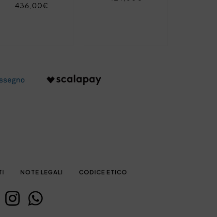
436,00€
TI
NOTE LEGALI
CODICE ETICO