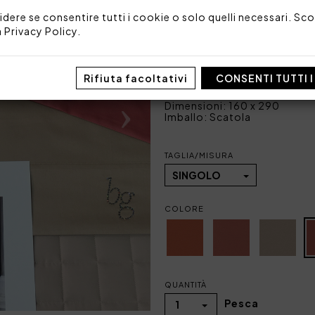
1 lenzuolo sotto con an
idere se consentire tutti i cookie o solo quelli necessari. Scop
a
Privacy Policy
.
Tessuto: 100% raso di coto
Made in Italy
Rifiuta facoltativi
CONSENTI TUTTI 
Codice: 101060253
Dimensioni: 160 x 290
Imballo: Scatola
TAGLIA/MISURA
SINGOLO
COLORE
QUANTITÀ
Pesca
1