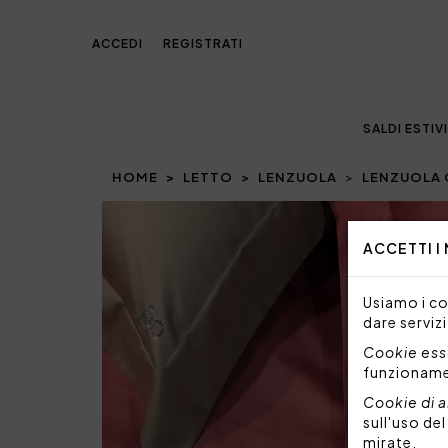
ACCEDI
REGISTRATI
SALDI ESTIVI
HOME
LETTO
LENZUOLA
LENZUOLA 
Prev
ACCETTI I
Usiamo i coo
dare servizi
Cookie esse
funzionam
Cookie di a
sull'uso de
mirate.