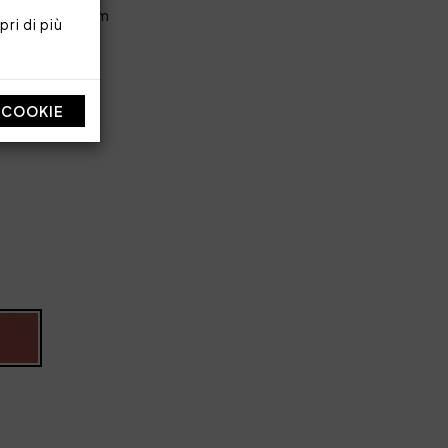
goli 90x200 cm
ri di più
ne 300 TC
I COOKIE