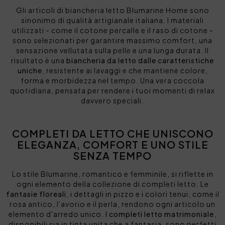
Gli articoli di biancheria letto Blumarine Home sono
sinonimo di qualità artigianale italiana. I materiali
utilizzati - come il cotone percalle e il raso di cotone -
sono selezionati per garantire massimo comfort, una
sensazione vellutata sulla pelle e una lunga durata. Il
risultato è una
biancheria da letto dalle caratteristiche
uniche
, resistente ai lavaggi e che mantiene colore,
forma e morbidezza nel tempo. Una vera coccola
quotidiana, pensata per rendere i tuoi momenti di relax
davvero speciali.
COMPLETI DA LETTO CHE UNISCONO
ELEGANZA, COMFORT E UNO STILE
SENZA TEMPO
Lo stile Blumarine, romantico e femminile, si riflette in
ogni elemento della collezione di completi letto. Le
fantasie floreali
, i dettagli in pizzo e i colori tenui, come il
rosa antico, l'avorio e il perla, rendono ogni articolo un
elemento d'arredo unico. I
completi letto matrimoniale
,
disponibili sia in tinta unita che a fantasia, sono perfetti