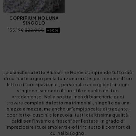
COPRIPIUMINO LUNA
SINGOLO
155,19€
222,00€
-30%
La
biancheria letto
Blumarine Home comprende tutto ciò
di cui hai bisogno per la tua zona notte, per rendere il tuo
letto e i tuoi spazi unici, personali e accoglienti in ogni
stagione, secondo il tuo stile e quello del tuo
arredamento. Nella nostra linea di biancheria puoi
trovare
completi da letto matrimoniali, singoli e da una
piazza e mezza
, ma anche un'ampia scelta di trapunte,
copriletto, cuscini e lenzuola, tutti di altissima qualità,
caldi per l'inverno e freschi per l'estate, in grado di
impreziosire i tuoi ambienti e offrirti tutto il comfort di
cui hai bisogno.