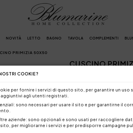
NOVITÀ
LETTO
BAGNO
TAVOLA
COMPLEMENTI
BLU
CINO PRIMIZIA 50X50
CUSCINO PRIMIZ
Next
 NOSTRI COOKIE?
118,00€
Cuscino arredo sfoderabile i
kie per fornire i servizi di questo sito, per garantire un uso 
cristalli.
 aggiuntivi agli utenti registrati.
Misure: 50x50 cm
nziali
: sono necessari per usare il sito e per garantirne il co
Composizione: 98% polieste
ento.
Imbottitura sfoderabile: 100
ltre aziende
: sono opzionali e sono usati per raccogliere dat
Made in Italy
l sito, per migliorarne i servizi e per predisporre campagne pu
Codice: 101090740