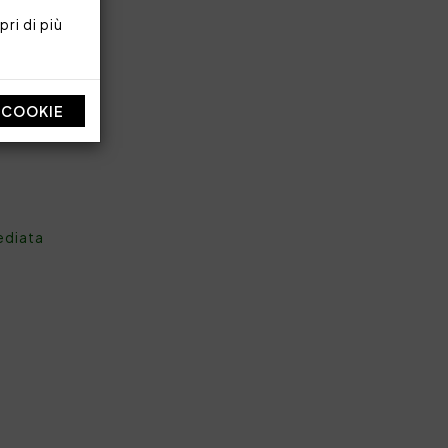
ri di più
I COOKIE
ediata