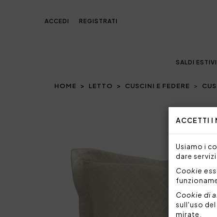
ACCEDI
REGISTRATI
SALDI ESTIVI
HOME
LETTO
CUSCINI E FEDERE
CUS
Prev
ACCETTI I
Usiamo i coo
dare servizi
Cookie esse
funzionam
Cookie di a
sull'uso de
mirate.