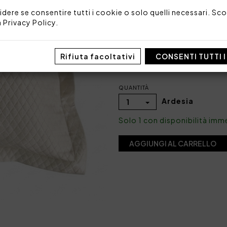
Imballo: Busta
idere se consentire tutti i cookie o solo quelli necessari. Scop
a
Privacy Policy
.
COLORE
Rifiuta facoltativi
CONSENTI TUTTI 
QUANTITÀ
Ardesia
1
Solo 1 con disponibilità imm
AGGIUNGI AL CARRELLO