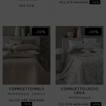
462,47€
661,00€
-30%
466,00€
-30%
-20%
COPRILETTO MALÙ
COPRILETTO LISCIO
LAILA
MATRIMONIALE
SINGOLO
MATRIMONIALE
da 226,58€
324,00€
322,80€
403,00€
-30%
-20%