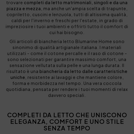
trovare
completi da letto matrimoniali, singoli e da una
piazza e mezza
, ma anche un'ampia scelta di trapunte,
copriletto, cuscini e lenzuola, tutti di altissima qualità,
caldi per l'inverno e freschi per l'estate, in grado di
impreziosire i tuoi ambienti e offrirti tutto il comfort di
cui hai bisogno.
Gli articoli di biancheria letto Blumarine Home sono
sinonimo di qualità artigianale italiana. I materiali
utilizzati - come il cotone percalle e il raso di cotone -
sono selezionati per garantire massimo comfort, una
sensazione vellutata sulla pelle e una lunga durata. Il
risultato è una
biancheria da letto dalle caratteristiche
uniche
, resistente ai lavaggi e che mantiene colore,
forma e morbidezza nel tempo. Una vera coccola
quotidiana, pensata per rendere i tuoi momenti di relax
davvero speciali.
COMPLETI DA LETTO CHE UNISCONO
ELEGANZA, COMFORT E UNO STILE
SENZA TEMPO