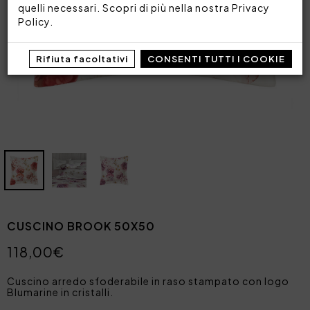
quelli necessari. Scopri di più nella nostra
Privacy
Policy
.
Rifiuta facoltativi
CONSENTI TUTTI I COOKIE
CUSCINO BROOK 50X50
118,00€
Cuscino arredo sfoderabile in raso stampato con logo
Blumarine in cristalli.