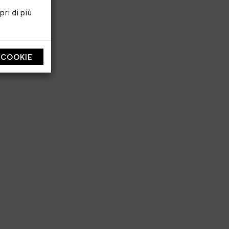
ri di più
I COOKIE