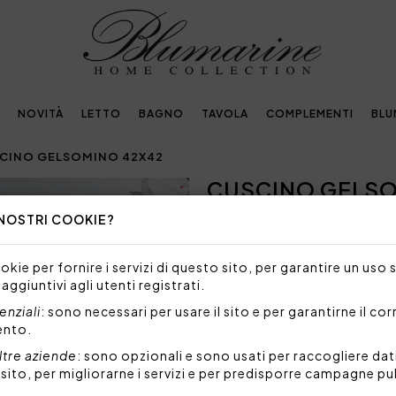
NOVITÀ
LETTO
BAGNO
TAVOLA
COMPLEMENTI
BLU
CINO GELSOMINO 42X42
CUSCINO GELSO
Next
 NOSTRI COOKIE?
96,00€
Cuscino arredo sfoderabile 
kie per fornire i servizi di questo sito, per garantire un uso 
 aggiuntivi agli utenti registrati.
Misure: 42x42 cm
Tessuto: 100% percalle di 
nziali
: sono necessari per usare il sito e per garantirne il co
Imbottitura: 100% poliester
ento.
Made in Italy
ltre aziende
: sono opzionali e sono usati per raccogliere dat
l sito, per migliorarne i servizi e per predisporre campagne pu
Codice: 101090763
Imballo: Busta