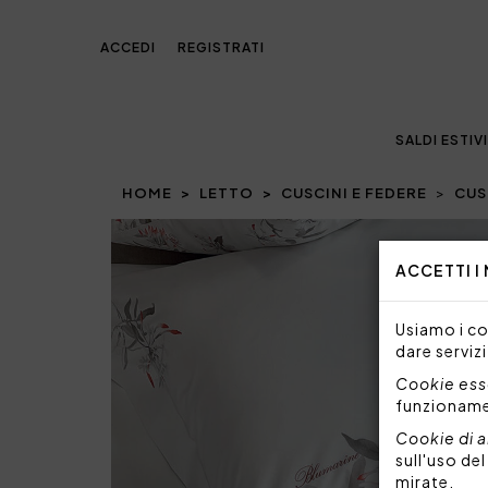
ACCEDI
REGISTRATI
SALDI ESTIVI
HOME
LETTO
CUSCINI E FEDERE
CUS
Prev
ACCETTI I
Usiamo i coo
dare servizi
Cookie esse
funzionam
Cookie di a
sull'uso de
mirate.