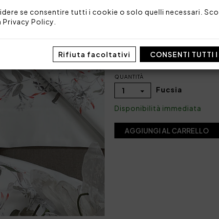
idere se consentire tutti i cookie o solo quelli necessari. Scop
a
Privacy Policy
.
COLORE
Rifiuta facoltativi
CONSENTI TUTTI 
QUANTITÀ
Fucsia
1
Disponibilità immediata
AGGIUNGI AL CARRELLO