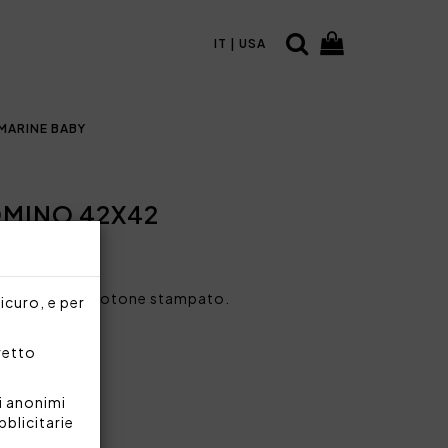
IT | USA
MARINE BABY
MINO 42X42
in percalle di cotone stampato.
sicuro, e per
cotone 200 TC
rretto
e
i anonimi
bblicitarie