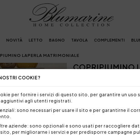
NOVITÀ
LETTO
BAGNO
TAVOLA
COMPLEMENTI
BLU
PIUMINO LAPERLA MATRIMONIALE
COPRIPIUMINO 
Next
 NOSTRI COOKIE?
1.057,00€
Completo copripiumino matrim
kie per fornire i servizi di questo sito, per garantire un uso 
sacca sopra in fiandra e sott
 aggiuntivi agli utenti registrati.
3 volani con parte superiore i
sotto in raso di cotone tinta
nziali
: sono necessari per usare il sito e per garantirne il co
ento.
Set 4 pezzi composto da:
1 sacca copripiumino 2
ltre aziende
: sono opzionali e sono usati per raccogliere dat
l sito, per migliorarne i servizi e per predisporre campagne pu
2 federe a 3 volani 50x
1 lenzuolo sotto con a