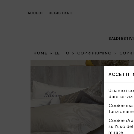
ACCEDI
REGISTRATI
SALDI ESTIVI
HOME
LETTO
COPRIPIUMINO
COPRI
Prev
ACCETTI I
Usiamo i coo
dare servizi
Cookie esse
funzionam
Cookie di a
sull'uso de
mirate.