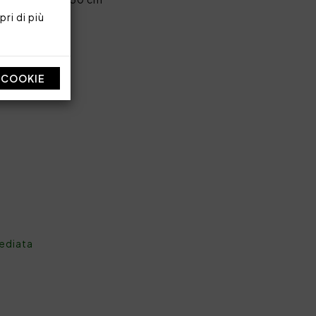
ri di più
otone 290 TC
I COOKIE
mediata