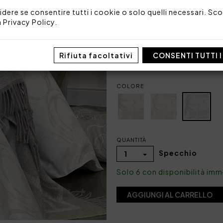
idere se consentire tutti i cookie o solo quelli necessari. Scop
Tessuto: 100% fiandra di c
a
Privacy Policy
.
Made in Italy
Codice: 101051292
Rifiuta facoltativi
CONSENTI TUTTI 
Imballo: Scatola
COLORE
QUANTITÀ
Specchio
1
Solo 6 con disponibilità im
AGGIUNGI AL CARRELLO