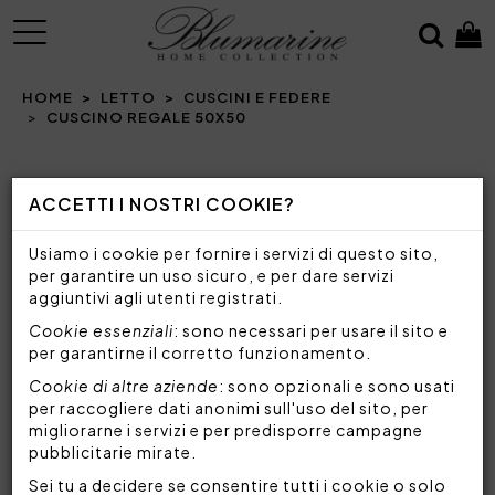
MENU
HOME
LETTO
CUSCINI E FEDERE
CUSCINO REGALE 50X50
Prev
N
ACCETTI I NOSTRI COOKIE?
Usiamo i cookie per fornire i servizi di questo sito,
per garantire un uso sicuro, e per dare servizi
aggiuntivi agli utenti registrati.
Cookie essenziali
: sono necessari per usare il sito e
per garantirne il corretto funzionamento.
Cookie di altre aziende
: sono opzionali e sono usati
per raccogliere dati anonimi sull'uso del sito, per
migliorarne i servizi e per predisporre campagne
pubblicitarie mirate.
Sei tu a decidere se consentire tutti i cookie o solo