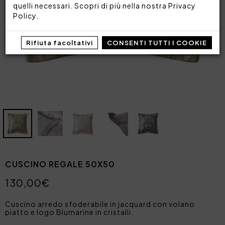
quelli necessari. Scopri di più nella nostra
Privacy
Policy
.
Rifiuta facoltativi
CONSENTI TUTTI I COOKIE
CUSCINO REGALE 50X50
130,00€
Cuscino arredo sfoderabile in jacquard con volano
piatto e logo Blumarine in cristalli.