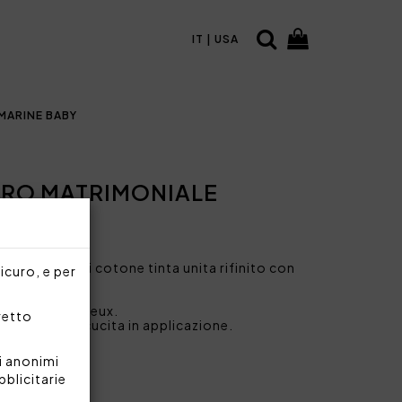
IT | USA
MARINE BABY
IRO MATRIMONIALE
le in raso di cotone tinta unita rifinito con
sicuro, e per
ato.
messa in entre-deux.
rretto
ulle ricamata cucita in applicazione.
i anonimi
bblicitarie
90 cm