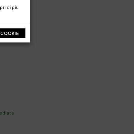
80 cm
ri di più
270x290 cm
ne 300 TC
I COOKIE
mediata