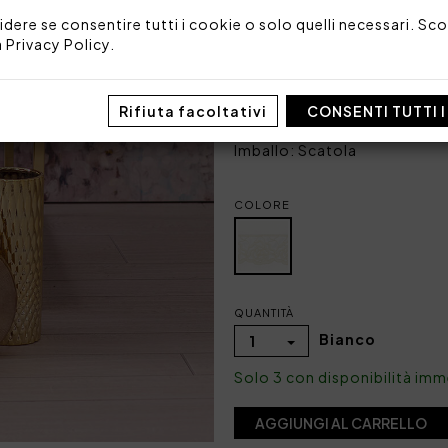
2 federe a 3 volani 50x
idere se consentire tutti i cookie o solo quelli necessari. Scop
1 lenzuolo sotto teso 
a
Privacy Policy
.
Tessuto: 100% raso di coto
Made in Italy
Rifiuta facoltativi
CONSENTI TUTTI 
Codice: 101060871
Imballo: Scatola
COLORE
QUANTITÀ
Bianco
1
Solo 3 con disponibilità im
AGGIUNGI AL CARRELLO