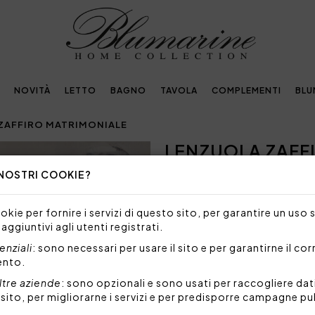
NOVITÀ
LETTO
BAGNO
TAVOLA
COMPLEMENTI
BLU
ZAFFIRO MATRIMONIALE
LENZUOLA ZAFF
Next
 NOSTRI COOKIE?
1.049,00€
Completo lenzuola matrimonia
kie per fornire i servizi di questo sito, per garantire un uso 
tulle e logo Blumarine ricam
 aggiuntivi agli utenti registrati.
Sulle federe lista di tulle ri
nziali
: sono necessari per usare il sito e per garantirne il co
Sul lenzuolo sopra balza di t
ento.
Logo Blumarine ricamato.
ltre aziende
: sono opzionali e sono usati per raccogliere dat
Set 4 pezzi composto da:
l sito, per migliorarne i servizi e per predisporre campagne pu
1 lenzuolo sopra 270x2