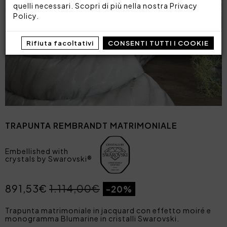
quelli necessari. Scopri di più nella nostra
Privacy
Policy
.
Rifiuta facoltativi
CONSENTI TUTTI I COOKIE
TRAPUNTA REMBRANDT MATRIMONIALE
Embellished with
crystals by Swarovski®
891,53€
1.114,00€
-20%
Trapunta matrimoniale in jacquard con effetto moiré e
monogramma Blumarine in cristalli Swarovski.