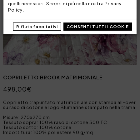
quelli necessari. Scopri di più nella nostra
Privacy
Policy
.
Rifiuta facoltativi
CONSENTI TUTTI I COOKIE
COPRILETTO BROOK MATRIMONIALE
498,00€
Copriletto trapuntato matrimoniale con stampa all-over
su raso di cotone e logo Blumarine stampato nella trama.
Misure: 270x270 cm
Tessuto sopra: 100% raso di cotone 300 TC
Tessuto sotto: 100% cotone
Imbottitura: 100% poliestere 90 g/mq