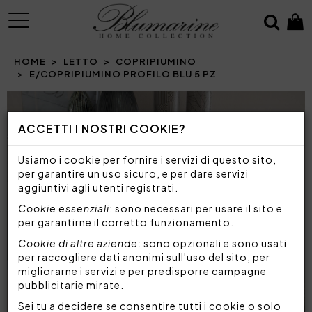
MENU
HOME
LETTO
COPRIPIUMINO
E/COPRIPIUMINO PROFILO BLU 5 PZ
Prev
N
ACCETTI I NOSTRI COOKIE?
Usiamo i cookie per fornire i servizi di questo sito,
per garantire un uso sicuro, e per dare servizi
aggiuntivi agli utenti registrati.
Cookie essenziali
: sono necessari per usare il sito e
per garantirne il corretto funzionamento.
Cookie di altre aziende
: sono opzionali e sono usati
per raccogliere dati anonimi sull'uso del sito, per
migliorarne i servizi e per predisporre campagne
pubblicitarie mirate.
Sei tu a decidere se consentire tutti i cookie o solo