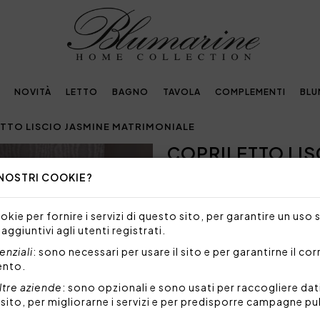
NOVITÀ
LETTO
BAGNO
TAVOLA
COMPLEMENTI
BLU
TTO LISCIO JASMINE MATRIMONIALE
COPRILETTO LIS
Next
MATRIMONIALE
 NOSTRI COOKIE?
542,00€
kie per fornire i servizi di questo sito, per garantire un uso 
 aggiuntivi agli utenti registrati.
Copriletto matrimoniale lis
sensuale motivo jacquard a on
nziali
: sono necessari per usare il sito e per garantirne il co
ento.
Misure: 270x270 cm
Tessuto: 100% poliestere
ltre aziende
: sono opzionali e sono usati per raccogliere dat
Made in Italy
l sito, per migliorarne i servizi e per predisporre campagne pu