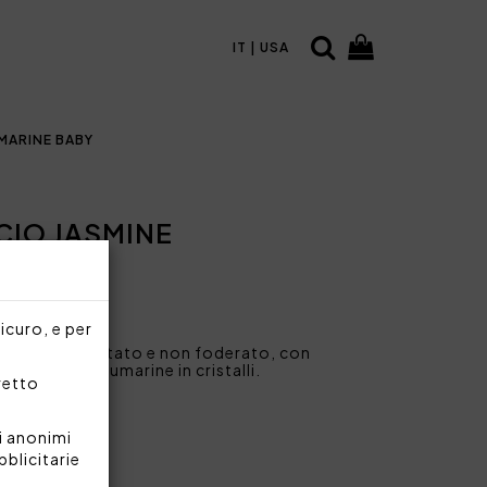
IT | USA
MARINE BABY
CIO JASMINE
sicuro, e per
cio non trapuntato e non foderato, con
de e logo Blumarine in cristalli.
rretto
i anonimi
bblicitarie