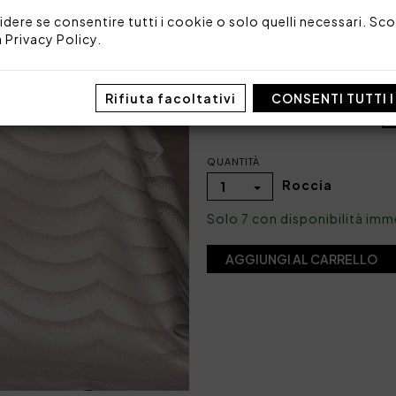
Codice: 101040041
Imballo: Scatola
idere se consentire tutti i cookie o solo quelli necessari. Scop
a
Privacy Policy
.
COLORE
Rifiuta facoltativi
CONSENTI TUTTI 
QUANTITÀ
Roccia
1
Solo 7 con disponibilità im
AGGIUNGI AL CARRELLO