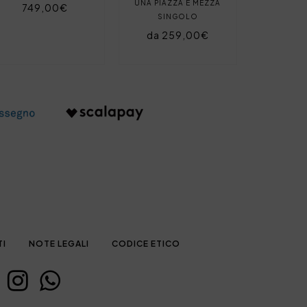
UNA PIAZZA E MEZZA
749,00€
SINGOLO
da 259,00€
TI
NOTE LEGALI
CODICE ETICO