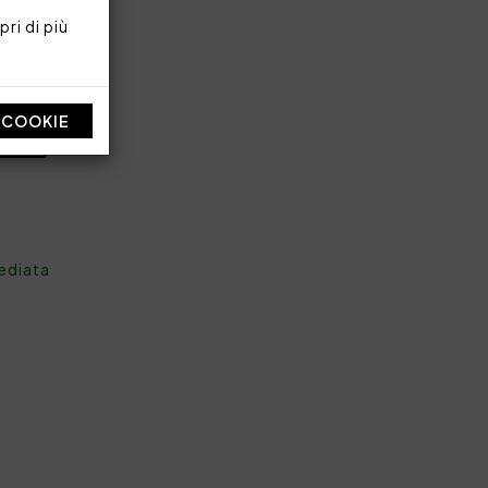
ri di più
I COOKIE
mediata