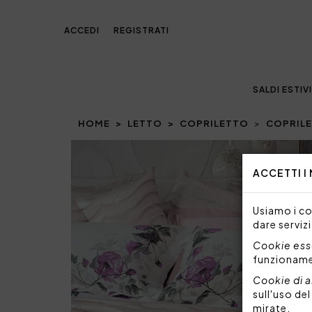
ACCEDI
REGISTRATI
SALDI ESTIVI
HOME
LETTO
COPRILETTO
COPRILE
Prev
ACCETTI I
Usiamo i coo
dare servizi
Cookie esse
funzionam
Cookie di a
sull'uso de
mirate.