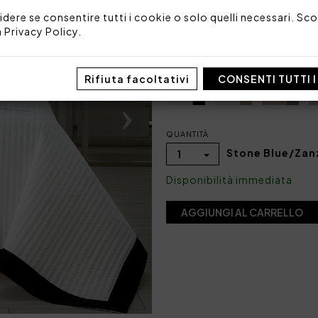
Codice: 101030163
idere se consentire tutti i cookie o solo quelli necessari. Scop
Imballo: Busta
a
Privacy Policy
.
COLORE
Rifiuta facoltativi
CONSENTI TUTTI 
QUANTITÀ
Stone Blue/Zan
1
Disponibilità immediata
AGGIUNGI AL CARRELLO