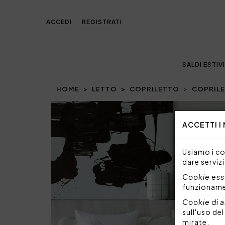
ACCEDI
REGISTRATI
SALDI ESTIVI
HOME
LETTO
COPRILETTO
COPRILE
Prev
ACCETTI I
Usiamo i coo
dare servizi
Cookie esse
funzionam
Cookie di a
sull'uso de
mirate.