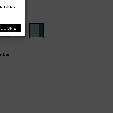
ri di più
I COOKIE
zibar