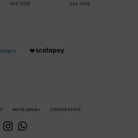
414,00€
365,00€
TI
NOTE LEGALI
CODICE ETICO