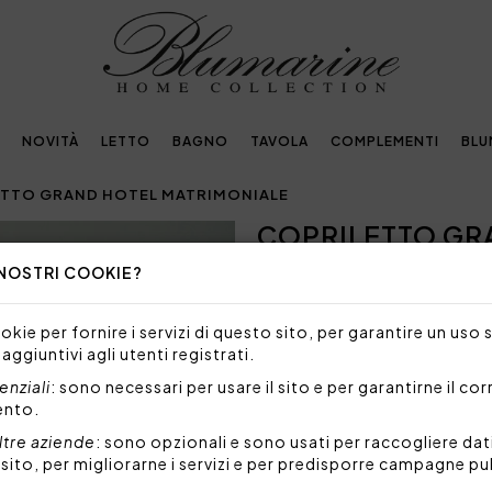
NOVITÀ
LETTO
BAGNO
TAVOLA
COMPLEMENTI
BLU
TTO GRAND HOTEL MATRIMONIALE
COPRILETTO GR
Next
 NOSTRI COOKIE?
624,00€
Copriletto matrimoniale trap
kie per fornire i servizi di questo sito, per garantire un uso 
contrasto rimesso in applic
 aggiuntivi agli utenti registrati.
Misure: 265x270 cm
nziali
: sono necessari per usare il sito e per garantirne il co
Tessuto sopra: 100% raso d
ento.
Tessuto sotto: 100% coton
Imbottitura: 100% polieste
ltre aziende
: sono opzionali e sono usati per raccogliere dat
l sito, per migliorarne i servizi e per predisporre campagne pu
Made in Italy