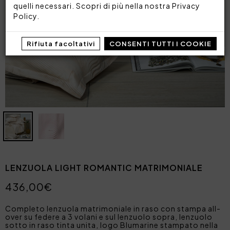
quelli necessari. Scopri di più nella nostra
Privacy
Policy
.
Rifiuta facoltativi
CONSENTI TUTTI I COOKIE
LENZUOLA LIGHT ROMANTIC MATRIMONIALE
436,00€
Completo lenzuola matrimoniale in raso con stampa all-
over su federe a 3 volani e sul lenzuolo sopra, lenzuolo
sotto in raso tinta unita, logo Blumarine stampato nella