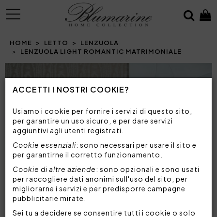
MENU
HOME
LETTO
LENZUOLA
LENZUOLA LIGHT ROMANTIC MATRIMONIALE
Prev
N
ACCETTI I NOSTRI COOKIE?
Usiamo i cookie per fornire i servizi di questo sito,
per garantire un uso sicuro, e per dare servizi
aggiuntivi agli utenti registrati.
Cookie essenziali
: sono necessari per usare il sito e
per garantirne il corretto funzionamento.
Cookie di altre aziende
: sono opzionali e sono usati
per raccogliere dati anonimi sull'uso del sito, per
migliorarne i servizi e per predisporre campagne
pubblicitarie mirate.
Sei tu a decidere se consentire tutti i cookie o solo