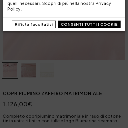
quelli necessari. Scopri di più nella nostra
Privacy
Policy
.
Rifiuta facoltativi
CONSENTI TUTTI I COOKIE
COPRIPIUMINO ZAFFIRO MATRIMONIALE
1.126,00€
Completo copripiumino matrimoniale in raso di cotone
tinta unita rifinito con tulle e logo Blumarine ricamato.