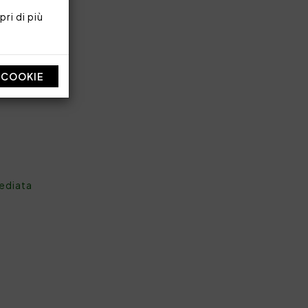
ri di più
I COOKIE
mediata