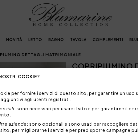
NOVITÀ
LETTO
BAGNO
TAVOLA
COMPLEMENTI
BLU
PIUMINO DETTAGLI MATRIMONIALE
COPRIPIUMINO 
Next
 NOSTRI COOKIE?
890,00€
Completo copripiumino matrim
kie per fornire i servizi di questo sito, per garantire un uso 
con lista in macramè rimessa 
 aggiuntivi agli utenti registrati.
Tessuto: 100% raso di coto
nziali
: sono necessari per usare il sito e per garantirne il co
Dimensioni:
ento.
1 Sacca copripiumino 250x
2 Federe a 3 volani 50x80 c
ltre aziende
: sono opzionali e sono usati per raccogliere dat
1 Lenzuolo sotto teso 270x
l sito, per migliorarne i servizi e per predisporre campagne pu
Made in Italy