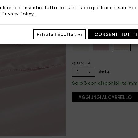
idere se consentire tutti i cookie o solo quelli necessari. Scop
Codice: 101051104
Imballo: Scatola
a
Privacy Policy
.
COLORE
Rifiuta facoltativi
CONSENTI TUTTI 
QUANTITÀ
Seta
1
Solo 3 con disponibilità im
AGGIUNGI AL CARRELLO