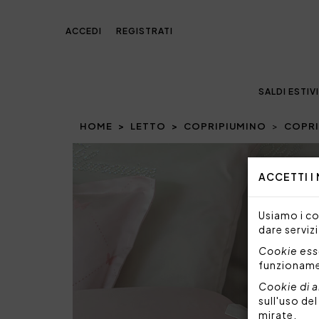
ACCEDI
REGISTRATI
SALDI ESTIVI
HOME
LETTO
COPRIPIUMINO
COPRI
Prev
ACCETTI I
Usiamo i coo
dare servizi
Cookie esse
funzionam
Cookie di a
sull'uso de
mirate.