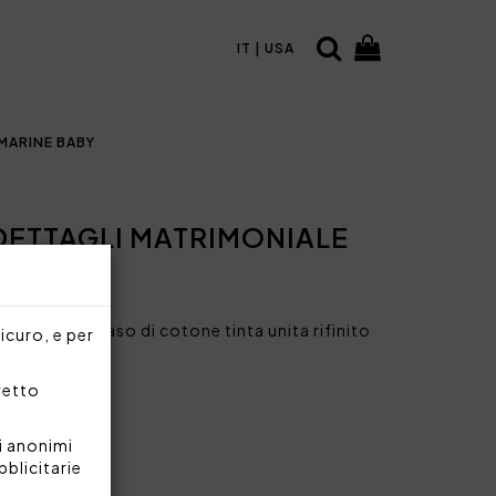
IT | USA
MARINE BABY
DETTAGLI MATRIMONIALE
oniale in raso di cotone tinta unita rifinito
sicuro, e per
ad intarsio.
ne 300 TC
rretto
200 cm
m
i anonimi
290 cm
bblicitarie