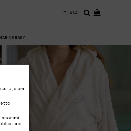
IT | USA
MARINE BABY
sicuro, e per
rretto
i anonimi
bblicitarie