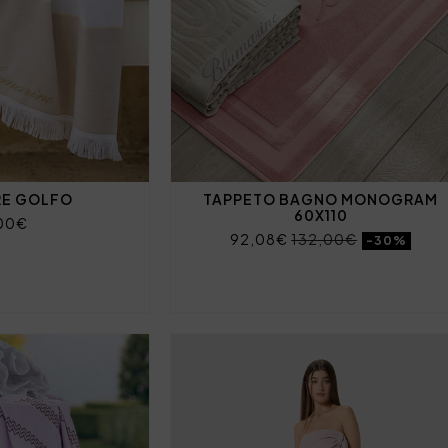
RE GOLFO
TAPPETO BAGNO MONOGRAM
60X110
00€
92,08€
132,00€
-30%