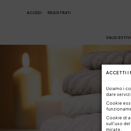
ACCEDI
REGISTRATI
SALDI ESTIVI
ACCETTI I
Usiamo i coo
dare servizi
Cookie esse
funzionam
Cookie di a
sull'uso de
mirate.