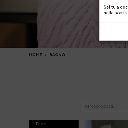
Sei tu a dec
nella nostr
HOME
BAGNO
Filtra