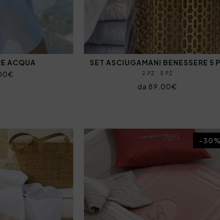
RE ACQUA
SET ASCIUGAMANI BENESSERE 5 
00€
2 PZ
5 PZ
da 89,00€
-30