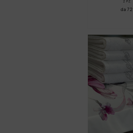
2 PZ
da 7