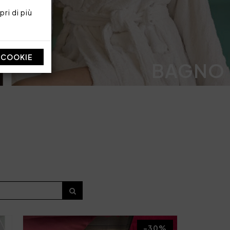
ri di più
I COOKIE
BAGNO
-30%