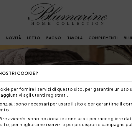
NOVITÀ
LETTO
BAGNO
TAVOLA
COMPLEMENTI
BLU
 NOSTRI COOKIE?
kie per fornire i servizi di questo sito, per garantire un uso 
 aggiuntivi agli utenti registrati.
nziali
: sono necessari per usare il sito e per garantirne il co
ento.
ltre aziende
: sono opzionali e sono usati per raccogliere dat
l sito, per migliorarne i servizi e per predisporre campagne pu