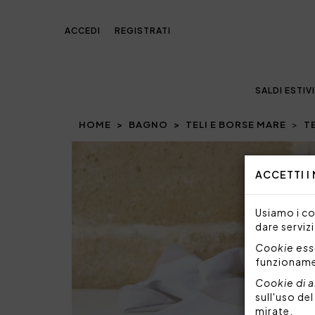
ACCEDI
REGISTRATI
SALDI ESTIVI
HOME
BAGNO
TELI E BORSE MARE
T
ACCETTI I
Usiamo i coo
dare servizi
Cookie esse
funzionam
Cookie di a
sull'uso de
mirate.