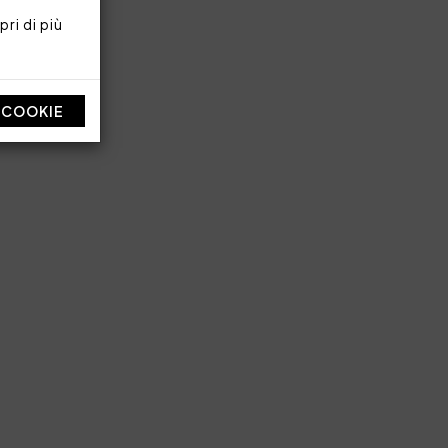
ri di più
ilo 230 g/mq
I COOKIE