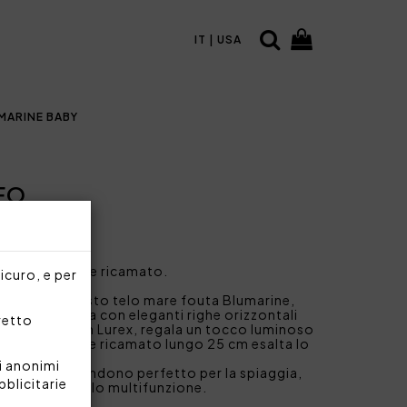
IT | USA
MARINE BABY
FO
 logo Blumarine ricamato.
sicuro, e per
fondono in questo telo mare fouta Blumarine,
o in tinta unita con eleganti righe orizzontali
rretto
licati dettagli in Lurex, regala un tocco luminoso
o logo Blumarine ricamato lungo 25 cm esalta lo
i anonimi
 180 cm lo rendono perfetto per la spiaggia,
bblicitarie
idiano come telo multifunzione.