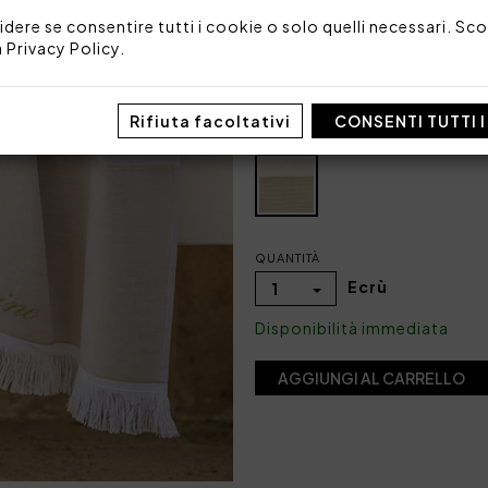
Misure: 100x180 cm
idere se consentire tutti i cookie o solo quelli necessari. Scop
Tessuto: 100% cotone idrof
a
Privacy Policy
.
Codice: 104030088
Imballo: Busta
Rifiuta facoltativi
CONSENTI TUTTI 
COLORE
QUANTITÀ
Ecrù
1
Disponibilità immediata
AGGIUNGI AL CARRELLO