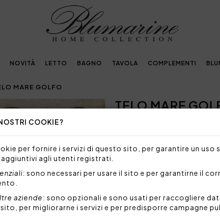
NOVITÀ
LETTO
BAGNO
TAVOLA
COMPLEMENTI
BLU
ELO MARE GOLFO
TELO MARE GOL
 NOSTRI COOKIE?
90,00€
Telo mare fouta con righe e
kie per fornire i servizi di questo sito, per garantire un uso 
 aggiuntivi agli utenti registrati.
Raffinatezza e praticità si 
leggero e versatile. Realizzat
nziali
: sono necessari per usare il sito e per garantirne il co
tinto in filo arricchite da de
ento.
e sofisticato. Il prestigios
stile esclusivo del brand.
ltre aziende
: sono opzionali e sono usati per raccogliere dat
Le dimensioni generose 100 x
l sito, per migliorarne i servizi e per predisporre campagne pu
la piscina o per un uso quot