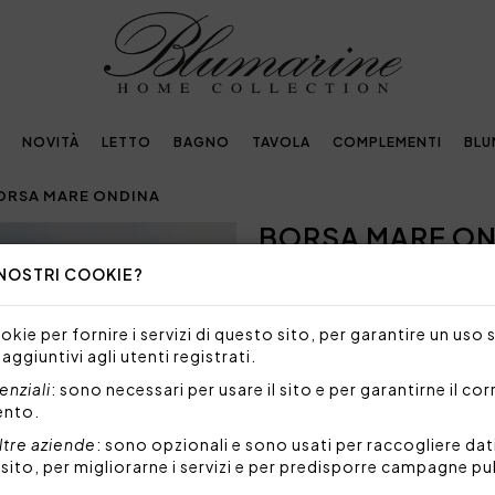
NOVITÀ
LETTO
BAGNO
TAVOLA
COMPLEMENTI
BLU
ORSA MARE ONDINA
BORSA MARE O
 NOSTRI COOKIE?
254,00€
Borsa da mare con delicato in
kie per fornire i servizi di questo sito, per garantire un uso 
raffinata. Presenta un tag 
 aggiuntivi agli utenti registrati.
tocco distintivo.
All'interno, è dotata di una 
nziali
: sono necessari per usare il sito e per garantirne il co
un'organizzazione ottimale.
ento.
Misure: 35,5x20x15 cm
ltre aziende
: sono opzionali e sono usati per raccogliere dat
Esterno: 100% materiale veg
l sito, per migliorarne i servizi e per predisporre campagne pu
Profili: 100% pelle di vitello