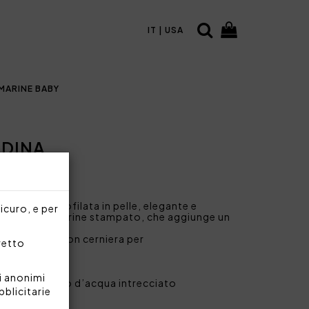
IT | USA
MARINE BABY
NDINA
treccio e profilata in pelle, elegante e
sicuro, e per
con logo Blumarine stampato, che aggiunge un
pratica tasca con cerniera per
rretto
i anonimi
etale giacinto d’acqua intrecciato
bblicitarie