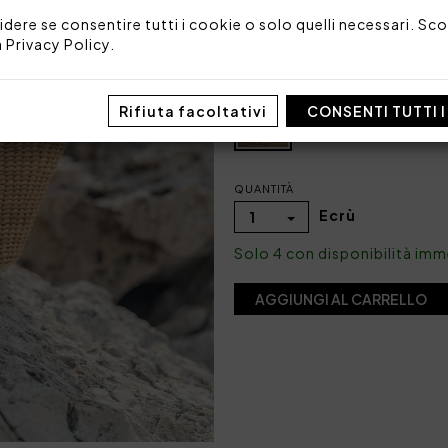
Codice: 104040023
idere se consentire tutti i cookie o solo quelli necessari. Scop
Imballo: Busta
a
Privacy Policy
.
COLORE
Rifiuta facoltativi
CONSENTI TUTTI 
QUANTITÀ
Ecrù
1
Solo 4 con disponibilità im
AGGIUNGI AL CARRELLO