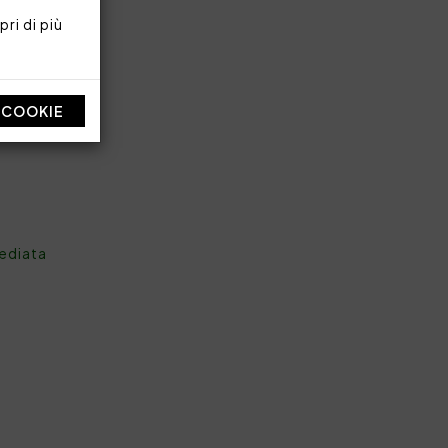
ri di più
I COOKIE
mediata