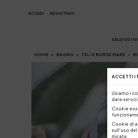
ACCEDI
REGISTRATI
SALDI ESTIVI
HOME
BAGNO
TELI E BORSE MARE
B
ACCETTI I
Usiamo i coo
dare servizi
Cookie esse
funzionam
Cookie di a
sull'uso de
mirate.