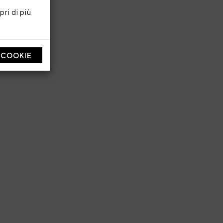
ri di più
I COOKIE