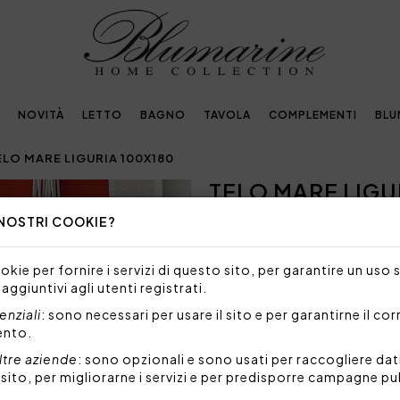
NOVITÀ
LETTO
BAGNO
TAVOLA
COMPLEMENTI
BLU
ELO MARE LIGURIA 100X180
TELO MARE LIGU
Next
 NOSTRI COOKIE?
128,29€
183,00€
-3
Telo mare tinta unita colora
kie per fornire i servizi di questo sito, per garantire un uso 
bianco rimesso in applicazion
 aggiuntivi agli utenti registrati.
Misure: 100x180 cm
nziali
: sono necessari per usare il sito e per garantirne il co
Tessuto: 100% cotone idrof
ento.
Il telo mare è realizzato con c
ltre aziende
: sono opzionali e sono usati per raccogliere dat
agenti atmosferici e resisten
l sito, per migliorarne i servizi e per predisporre campagne pu
Codice: 104030052