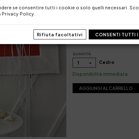
Imballo: Busta
idere se consentire tutti i cookie o solo quelli necessari. Scop
a
Privacy Policy
.
COLORE
Rifiuta facoltativi
CONSENTI TUTTI 
QUANTITÀ
Cedro
1
Disponibilità immediata
AGGIUNGI AL CARRELLO