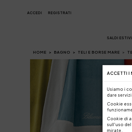
ACCEDI
REGISTRATI
SALDI ESTIVI
HOME
BAGNO
TELI E BORSE MARE
T
Prev
ACCETTI I
Usiamo i coo
dare servizi
Cookie esse
funzionam
Cookie di a
sull'uso de
mirate.