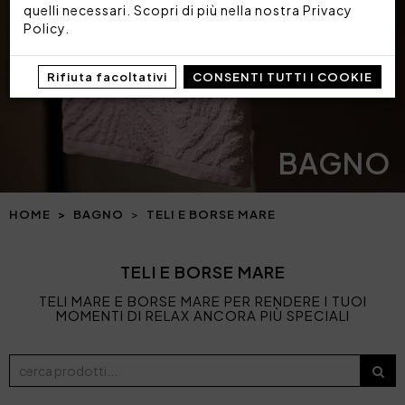
quelli necessari. Scopri di più nella nostra
Privacy
Policy
.
Rifiuta facoltativi
CONSENTI TUTTI I COOKIE
BAGNO
HOME
BAGNO
TELI E BORSE MARE
TELI E BORSE MARE
TELI MARE E BORSE MARE PER RENDERE I TUOI
MOMENTI DI RELAX ANCORA PIÙ SPECIALI