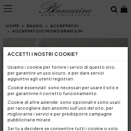
MENU
HOME
BAGNO
ACCAPPATOI
ACCAPPATOIO MONOGRAM S/M
Prev
N
ACCETTI I NOSTRI COOKIE?
Usiamo i cookie per fornire i servizi di questo sito,
per garantire un uso sicuro, e per dare servizi
aggiuntivi agli utenti registrati.
Cookie essenziali
: sono necessari per usare il sito e
per garantirne il corretto funzionamento.
Cookie di altre aziende
: sono opzionali e sono usati
per raccogliere dati anonimi sull'uso del sito, per
migliorarne i servizi e per predisporre campagne
pubblicitarie mirate.
Sei tu a decidere se consentire tutti i cookie o solo