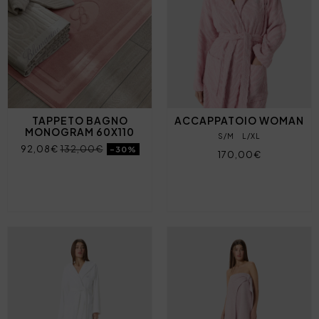
TAPPETO BAGNO
ACCAPPATOIO WOMAN
MONOGRAM 60X110
S/M
L/XL
92,08€
132,00€
-30%
170,00€