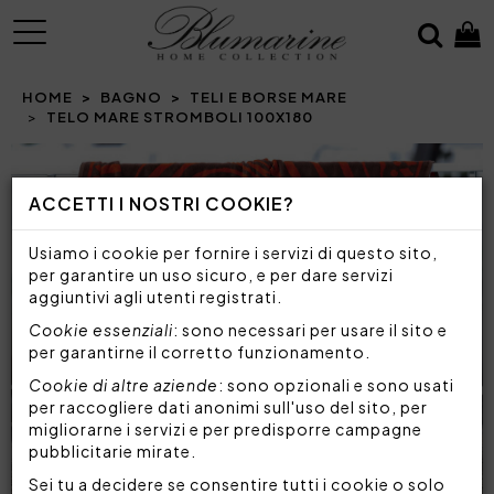
MENU
HOME
BAGNO
TELI E BORSE MARE
TELO MARE STROMBOLI 100X180
Prev
N
ACCETTI I NOSTRI COOKIE?
Usiamo i cookie per fornire i servizi di questo sito,
per garantire un uso sicuro, e per dare servizi
aggiuntivi agli utenti registrati.
Cookie essenziali
: sono necessari per usare il sito e
per garantirne il corretto funzionamento.
Cookie di altre aziende
: sono opzionali e sono usati
per raccogliere dati anonimi sull'uso del sito, per
migliorarne i servizi e per predisporre campagne
pubblicitarie mirate.
Sei tu a decidere se consentire tutti i cookie o solo