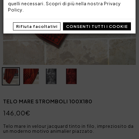
quelli necessari. Scopri di più nella nostra
Privacy
Policy
.
Rifiuta facoltativi
CONSENTI TUTTI I COOKIE
TELO MARE STROMBOLI 100X180
146,00€
Telo mare in velour jacquard tinto in filo, impreziosito da
un moderno motivo animalier piazzato.