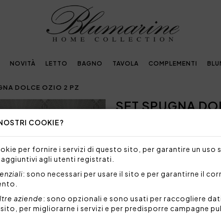
NOVITÀ
LETTO
BAGNO
TAVOLA
COMPLEMENTI
BLU
GNA DOLCE OZIO 2 PZ
SET SPUGNA DOL
Next
 NOSTRI COOKIE?
72,00€
Coppia 1+1 di asciugamani ti
kie per fornire i servizi di questo sito, per garantire un uso 
Blumarine in jacquard tinto fi
 aggiuntivi agli utenti registrati.
Set 2 pezzi composto da:
nziali
: sono necessari per usare il sito e per garantirne il co
1 salvietta 40x60 cm
ento.
1 salvietta 60x110 cm
ltre aziende
: sono opzionali e sono usati per raccogliere dat
l sito, per migliorarne i servizi e per predisporre campagne pu
Tessuto: 100% cotone idrof