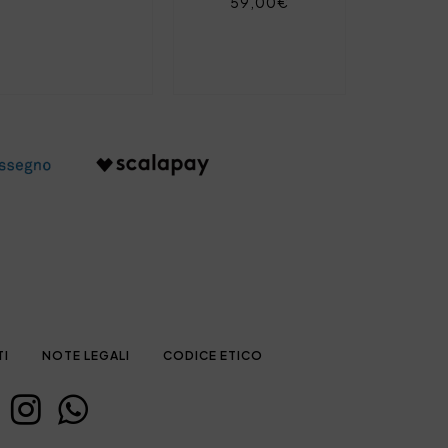
59,00€
TI
NOTE LEGALI
CODICE ETICO