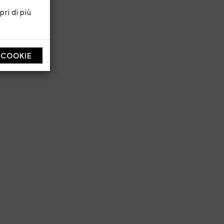
ri di più
I COOKIE