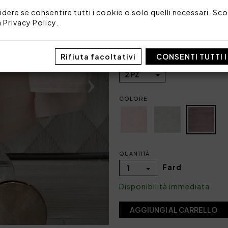
Codice: 102010210
idere se consentire tutti i cookie o solo quelli necessari. Scop
a
Privacy Policy
.
Dimensioni: 40x60 + 60x110
Imballo: Scatola
Rifiuta facoltativi
CONSENTI TUTTI 
TAGLIA/MISURA
2 PZ
COLORE
QUANTITÀ
Fard
1
Disponibilità immediata
AGGIUNGI AL CARRELLO