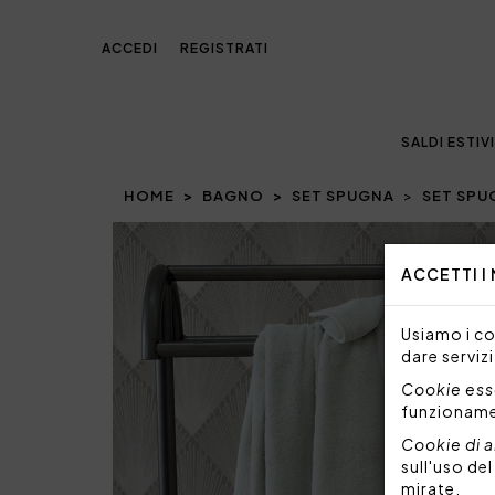
ACCEDI
REGISTRATI
SALDI ESTIVI
HOME
BAGNO
SET SPUGNA
SET SPU
Prev
ACCETTI I
Usiamo i coo
dare servizi
Cookie esse
funzionam
Cookie di a
sull'uso de
mirate.