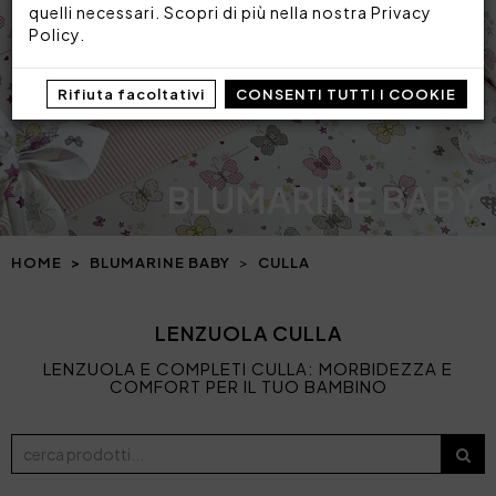
quelli necessari. Scopri di più nella nostra
Privacy
Policy
.
Rifiuta facoltativi
CONSENTI TUTTI I COOKIE
BLUMARINE BABY
HOME
BLUMARINE BABY
CULLA
LENZUOLA CULLA
LENZUOLA E COMPLETI CULLA: MORBIDEZZA E
COMFORT PER IL TUO BAMBINO