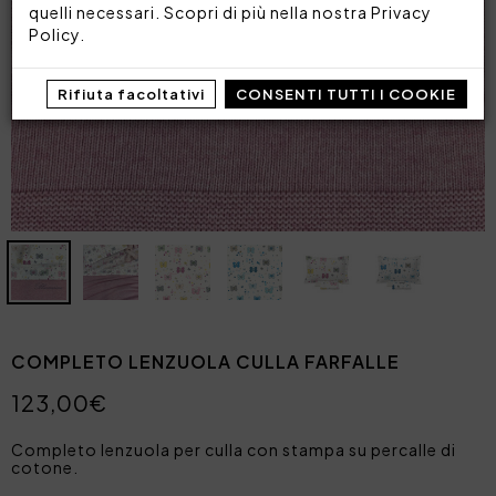
quelli necessari. Scopri di più nella nostra
Privacy
Policy
.
Rifiuta facoltativi
CONSENTI TUTTI I COOKIE
COMPLETO LENZUOLA CULLA FARFALLE
123,00€
Completo lenzuola per culla con stampa su percalle di
cotone.