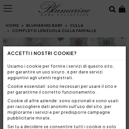
MENU
HOME
BLUMARINE BABY
CULLA
COMPLETO LENZUOLA CULLA FARFALLE
Prev
N
ACCETTI I NOSTRI COOKIE?
Usiamo i cookie per fornire i servizi di questo sito,
per garantire un uso sicuro, e per dare servizi
aggiuntivi agli utenti registrati.
Cookie essenziali
: sono necessari per usare il sito e
per garantirne il corretto funzionamento.
Cookie di altre aziende
: sono opzionali e sono usati
per raccogliere dati anonimi sull'uso del sito, per
migliorarne i servizi e per predisporre campagne
pubblicitarie mirate.
Sei tu a decidere se consentire tutti i cookie o solo