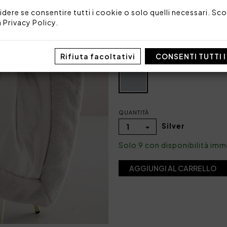
Made in Italy
idere se consentire tutti i cookie o solo quelli necessari. Scop
Codice: 101030266
a
Privacy Policy
.
Imballo: Scatola
Rifiuta facoltativi
CONSENTI TUTTI 
COLORE
QUANTITÀ
Silver
1
Solo 9 con disponibilità im
AGGIUNGI AL CARRELLO