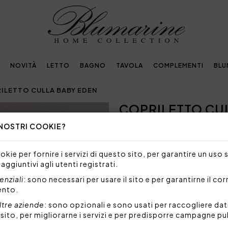
NOVITÀ
LETTO
BAGNO
TAVOLA
COMPLEMENTI
BLU
ILETTO CULLA BABY EDEN
COPRILETTO CU
Next
 NOSTRI COOKIE?
220,37€
315,00€
-
Elegante copriletto trapuntat
kie per fornire i servizi di questo sito, per garantire un uso 
pelliccia sintetica su tre lati.
 aggiuntivi agli utenti registrati.
Misure: 90x110 cm
nziali
: sono necessari per usare il sito e per garantirne il co
Pelliccia sintetica: 85% acri
ento.
Taffetà: 100% poliestere
Imbottitura: 100% fibra di 
ltre aziende
: sono opzionali e sono usati per raccogliere dat
l sito, per migliorarne i servizi e per predisporre campagne pu
Il set lenzuola visibile in fot