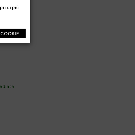
ri di più
I COOKIE
mediata