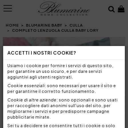
MENU
HOME
BLUMARINE BABY
CULLA
COMPLETO LENZUOLA CULLA BABY LORY
Prev
N
ACCETTI I NOSTRI COOKIE?
Usiamo i cookie per fornire i servizi di questo sito,
per garantire un uso sicuro, e per dare servizi
aggiuntivi agli utenti registrati.
Cookie essenziali
: sono necessari per usare il sito e
per garantirne il corretto funzionamento.
Cookie di altre aziende
: sono opzionali e sono usati
per raccogliere dati anonimi sull'uso del sito, per
migliorarne i servizi e per predisporre campagne
pubblicitarie mirate.
Sei tu a decidere se consentire tutti i cookie o solo