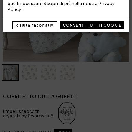
quelli necessari. Scopri di più nella nostra
Privacy
Policy
.
Rifiuta facoltativi
CONSENTI TUTTI I COOKIE
COPRILETTO CULLA GUFETTI
Embellished with
crystals by Swarovski®