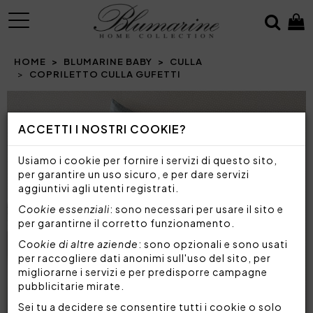
MENU
HOME
BLUMARINE BABY
CULLA
COPRILETTO CULLA GUFETTI
Prev
N
ACCETTI I NOSTRI COOKIE?
Usiamo i cookie per fornire i servizi di questo sito,
per garantire un uso sicuro, e per dare servizi
aggiuntivi agli utenti registrati.
Cookie essenziali
: sono necessari per usare il sito e
per garantirne il corretto funzionamento.
Cookie di altre aziende
: sono opzionali e sono usati
per raccogliere dati anonimi sull'uso del sito, per
migliorarne i servizi e per predisporre campagne
pubblicitarie mirate.
Sei tu a decidere se consentire tutti i cookie o solo