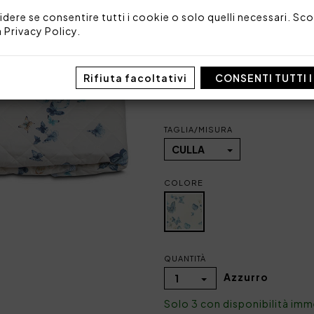
Tessuto: 100% percalle di c
Imbottitura: 100% polieste
idere se consentire tutti i cookie o solo quelli necessari. Scop
a
Privacy Policy
.
Made in Italy
Codice: 101030246
Rifiuta facoltativi
CONSENTI TUTTI 
Dimensioni: 75 x 100
Imballo: Scatola
TAGLIA/MISURA
CULLA
COLORE
QUANTITÀ
Azzurro
1
Solo 3 con disponibilità im