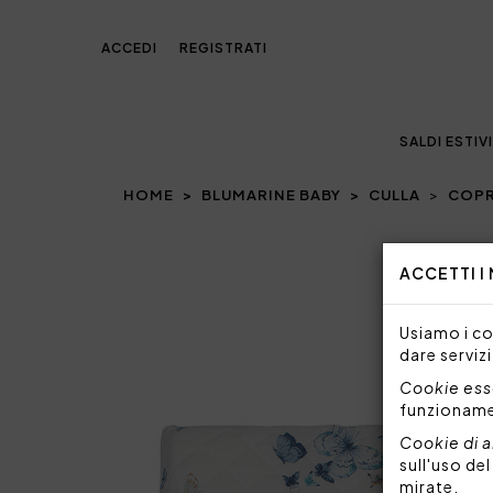
ACCEDI
REGISTRATI
SALDI ESTIVI
HOME
BLUMARINE BABY
CULLA
COPR
Prev
ACCETTI I
Usiamo i coo
dare servizi
Cookie esse
funzionam
Cookie di a
sull'uso de
mirate.