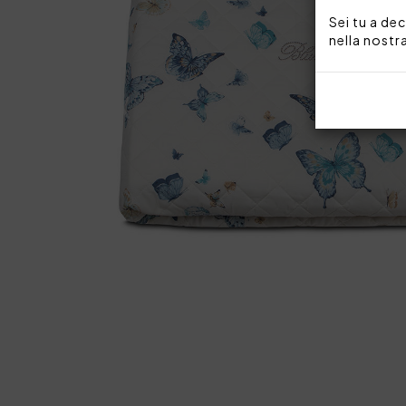
Sei tu a dec
nella nostr