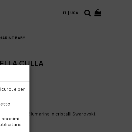
IT | USA
MARINE BABY
ELLA CULLA
sicuro, e per
30%
rretto
la con logo Blumarine in cristalli Swarovski,
 sui 4 lati.
i anonimi
bblicitarie