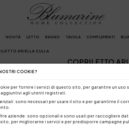
NOVITÀ
LETTO
BAGNO
TAVOLA
COMPLEMENTI
BLU
ILETTO ARIELLA CULLA
COPRILETTO ARI
Next
 NOSTRI COOKIE?
Embellished with
crystals by Swarovski®
kie per fornire i servizi di questo sito, per garantire un uso 
 aggiuntivi agli utenti registrati.
107,60€
154,00€
-
nziali
: sono necessari per usare il sito e per garantirne il co
ento.
Copriletto trapuntato per cul
rifinito con sbieco a quadretti
ltre aziende
: sono opzionali e sono usati per raccogliere dat
l sito, per migliorarne i servizi e per predisporre campagne pu
Misure: 75x100 cm