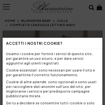
MENU
HOME
BLUMARINE BABY
CULLA
COMPLETO LENZUOLA LETTINO NAVY
Prev
N
ACCETTI I NOSTRI COOKIE?
Usiamo i cookie per fornire i servizi di questo sito,
per garantire un uso sicuro, e per dare servizi
aggiuntivi agli utenti registrati.
Cookie essenziali
: sono necessari per usare il sito e
per garantirne il corretto funzionamento.
Cookie di altre aziende
: sono opzionali e sono usati
per raccogliere dati anonimi sull'uso del sito, per
migliorarne i servizi e per predisporre campagne
pubblicitarie mirate.
Sei tu a decidere se consentire tutti i cookie o solo