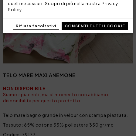
quelli necessari. Scopri di più nella nostra
Privacy
Policy
.
Rifiuta facoltativi
CONSENTI TUTTI I COOKIE
TELO MARE MAXI ANEMONE
NON DISPONIBILE
Siamo spiacenti, ma al momento non abbiamo
disponibilità per questo prodotto.
Telo mare bagno grande in velour con stampa piazzata.
Tessuto: 65% cotone 35% poliestere 350 gr/mq
Codice: 79173