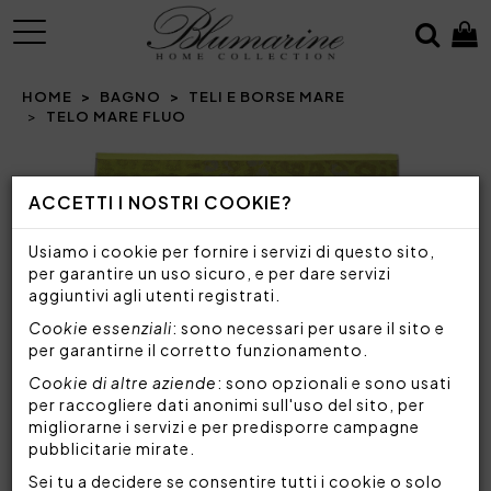
MENU
HOME
BAGNO
TELI E BORSE MARE
TELO MARE FLUO
Prev
N
ACCETTI I NOSTRI COOKIE?
Usiamo i cookie per fornire i servizi di questo sito,
per garantire un uso sicuro, e per dare servizi
aggiuntivi agli utenti registrati.
Cookie essenziali
: sono necessari per usare il sito e
per garantirne il corretto funzionamento.
Cookie di altre aziende
: sono opzionali e sono usati
per raccogliere dati anonimi sull'uso del sito, per
migliorarne i servizi e per predisporre campagne
pubblicitarie mirate.
Sei tu a decidere se consentire tutti i cookie o solo