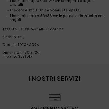
1 lenzuolo sopra 90x120 cm stampato e logo in
cristalli
1 federa 40x30 cm a 4 volani stampata.
1 lenzuolo sotto 50x83 cm in percalle tinta unita con
angoli
Tessuto: 100% percalle di cotone
Made in Italy
Codice: 101060096
Dimensioni: 90 x 120
Imballo: Scatola
I NOSTRI SERVIZI
PAGAMENTO SICURO