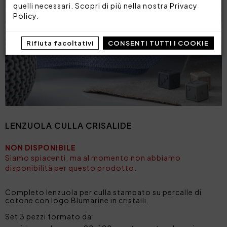
quelli necessari. Scopri di più nella nostra
Privacy
Policy
.
Rifiuta facoltativi
CONSENTI TUTTI I COOKIE
LENZUOLA CULLA CRISALIDE
NON DISPONIBILE
Siamo spiacenti, ma al momento non abbiamo
disponibilità per questo prodotto.
Completo lenzuola per culla stampato su percalle di
cotone con logo Blumarine in cristalli.
Set 3 pezzi formato da: