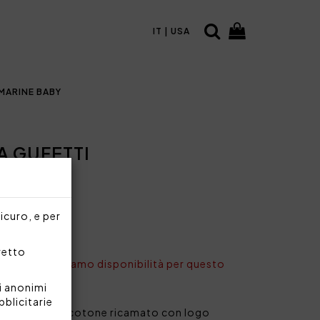
IT | USA
MARINE BABY
A GUFETTI
sicuro, e per
rretto
nto non abbiamo disponibilità per questo
i anonimi
bblicitarie
in percalle di cotone ricamato con logo