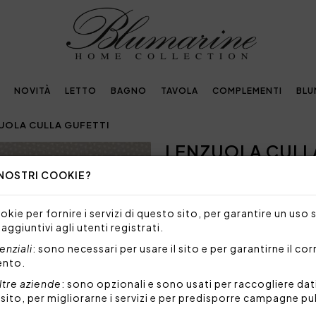
NOVITÀ
LETTO
BAGNO
TAVOLA
COMPLEMENTI
BLU
UOLA CULLA GUFETTI
LENZUOLA CULL
 NOSTRI COOKIE?
Embellished with
crystals by Swarovski®
kie per fornire i servizi di questo sito, per garantire un uso 
 aggiuntivi agli utenti registrati.
NON DISPONIBILE
nziali
: sono necessari per usare il sito e per garantirne il co
Siamo spiacenti, ma al mome
ento.
prodotto.
ltre aziende
: sono opzionali e sono usati per raccogliere dat
l sito, per migliorarne i servizi e per predisporre campagne pu
Completo lenzuola per culla 