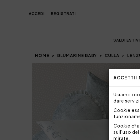
ACCEDI
REGISTRATI
SALDI ESTIVI
HOME
BLUMARINE BABY
CULLA
LENZ
ACCETTI I
Usiamo i coo
dare servizi
Cookie esse
funzionam
Cookie di a
sull'uso de
mirate.