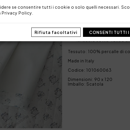
Blumarine in cristalli Swarovs
idere se consentire tutti i cookie o solo quelli necessari. Scop
Set 3 pezzi formato da:
a
Privacy Policy
.
lenzuolo sopra 90x120 cm
stampato, ricamo e logo 
federa 40x30 cm a sacche
Rifiuta facoltativi
CONSENTI TUTTI 
stampato
lenzuolo sotto 40x80 cm
Tessuto: 100% percalle di c
Made in Italy
Codice: 101060063
Dimensioni: 90 x 120
Imballo: Scatola