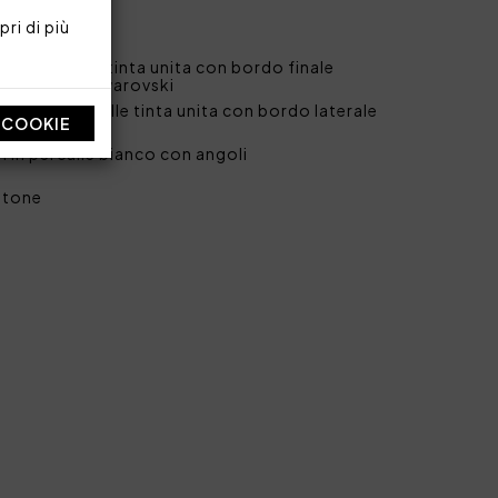
ki.
ri di più
 in percalle tinta unita con bordo finale
in cristalli Swarovski
tto in percalle tinta unita con bordo laterale
I COOKIE
 in percalle bianco con angoli
otone