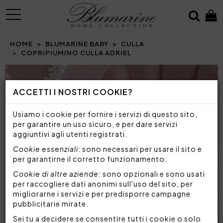
MENU
HOME
BLUMARINE BABY
CULLA
COPRIPIUMINO CULLA ADRIEL
Prev
N
ACCETTI I NOSTRI COOKIE?
Usiamo i cookie per fornire i servizi di questo sito,
per garantire un uso sicuro, e per dare servizi
aggiuntivi agli utenti registrati.
Cookie essenziali
: sono necessari per usare il sito e
per garantirne il corretto funzionamento.
Cookie di altre aziende
: sono opzionali e sono usati
per raccogliere dati anonimi sull'uso del sito, per
migliorarne i servizi e per predisporre campagne
pubblicitarie mirate.
Sei tu a decidere se consentire tutti i cookie o solo