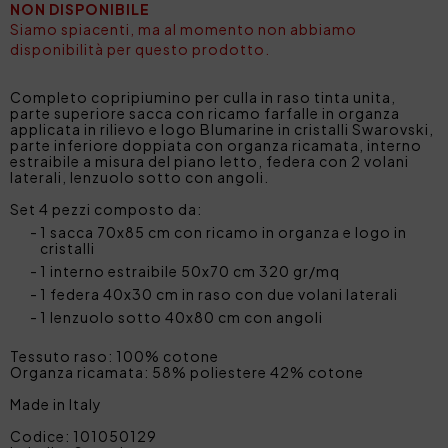
NON DISPONIBILE
Siamo spiacenti, ma al momento non abbiamo
disponibilità per questo prodotto.
Completo copripiumino per culla in raso tinta unita,
parte superiore sacca con ricamo farfalle in organza
applicata in rilievo e logo Blumarine in cristalli Swarovski,
parte inferiore doppiata con organza ricamata, interno
estraibile a misura del piano letto, federa con 2 volani
laterali, lenzuolo sotto con angoli.
Set 4 pezzi composto da:
1 sacca 70x85 cm con ricamo in organza e logo in
cristalli
1 interno estraibile 50x70 cm 320 gr/mq
1 federa 40x30 cm in raso con due volani laterali
1 lenzuolo sotto 40x80 cm con angoli
Tessuto raso: 100% cotone
Organza ricamata: 58% poliestere 42% cotone
Made in Italy
Codice: 101050129